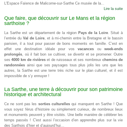
L'Espace Faïence de Malicorne-sur-Sarthe Ce musée de la...
Lire la suite
Que faire, que découvrir sur Le Mans et la région
sarthoise ?
La Sarthe est un département de la région
Pays de la Loire
. Situé à
l’entrée du
Val de Loire
, et à mi-chemin entre la Bretagne et le bassin
parisien, il a tout pour passer de bons moments en famille. C’est en
effet une destination idéale pour vos
vacances
ou
week-ends
prolongés
, où il fait bon se cultiver, se divertir et se promener. Outre
ses
4000 km de rivières
et de ruisseaux et ses nombreux
chemins de
randonnées
ainsi que ses paysages tous plus jolis les uns que les
autres, la Sarthe est une terre très riche sur le plan culturel, et il est
impossible de s’y ennuyer !
La Sarthe, une terre à découvrir pour son patrimoine
historique et architectural
Ce ne sont pas les
sorties culturelles
qui manquent en Sarthe ! Que
vous soyez férus d’histoire ou simplement curieux, de nombreux lieux
et monuments peuvent y être visités. Une belle manière de célèbrer les
temps passés ! C'est aussi l’occasion d’en apprendre plus sur la vie
des Sarthois d’hier et d’aujourd’hui…