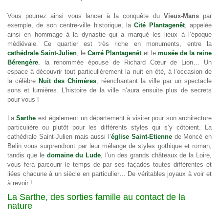
Vous pourrez ainsi vous lancer à la conquête du
Vieux-Mans
par
exemple, de son centre-ville historique, la
Cité Plantagenêt
, appelée
ainsi en hommage à la dynastie qui a marqué les lieux à l’époque
médiévale. Ce quartier est très riche en monuments, entre la
cathédrale Saint-Julien
, le
Carré Plantagenêt
et le
musée de la reine
Bérengère
, la renommée épouse de Richard Cœur de Lion… Un
espace à découvrir tout particulièrement la nuit en été, à l’occasion de
la célèbre
Nuit des Chimères
, réenchantant la ville par un spectacle
sons et lumières. L’histoire de la ville n’aura ensuite plus de secrets
pour vous !
La
Sarthe
est également un département à visiter pour son architecture
particulière ou plutôt pour les différents styles qui s’y côtoient. La
cathédrale Saint-Julien mais aussi l’
église Saint-Etienne
de Moncé en
Belin vous surprendront par leur mélange de styles gothique et roman,
tandis que le
domaine du Lude
, l’un des grands châteaux de la Loire,
vous fera parcourir le temps de par ses façades toutes différentes et
liées chacune à un siècle en particulier… De véritables joyaux à voir et
à revoir !
La Sarthe, des sorties famille au contact de la
nature