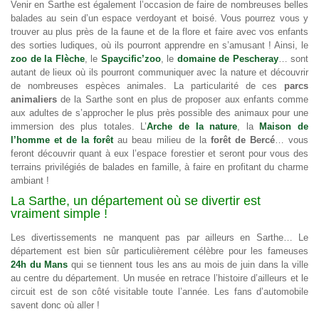
Venir en Sarthe est également l’occasion de faire de nombreuses belles
balades au sein d’un espace verdoyant et boisé. Vous pourrez vous y
trouver au plus près de la faune et de la flore et faire avec vos enfants
des sorties ludiques, où ils pourront apprendre en s’amusant ! Ainsi, le
zoo de la Flèche
, le
Spaycific’zoo
, le
domaine de Pescheray
… sont
autant de lieux où ils pourront communiquer avec la nature et découvrir
de nombreuses espèces animales. La particularité de ces
parcs
animaliers
de la Sarthe sont en plus de proposer aux enfants comme
aux adultes de s’approcher le plus près possible des animaux pour une
immersion des plus totales. L’
Arche de la nature
, la
Maison de
l’homme et de la forêt
au beau milieu de la
forêt de Bercé
… vous
feront découvrir quant à eux l’espace forestier et seront pour vous des
terrains privilégiés de balades en famille, à faire en profitant du charme
ambiant !
La Sarthe, un département où se divertir est
vraiment simple !
Les divertissements ne manquent pas par ailleurs en Sarthe… Le
département est bien sûr particulièrement célèbre pour les fameuses
24h du Mans
qui se tiennent tous les ans au mois de juin dans la ville
au centre du département. Un musée en retrace l’histoire d’ailleurs et le
circuit est de son côté visitable toute l’année. Les fans d’automobile
savent donc où aller !