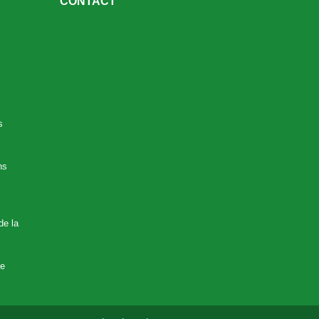
CONTACT
s
ns
de la
ne