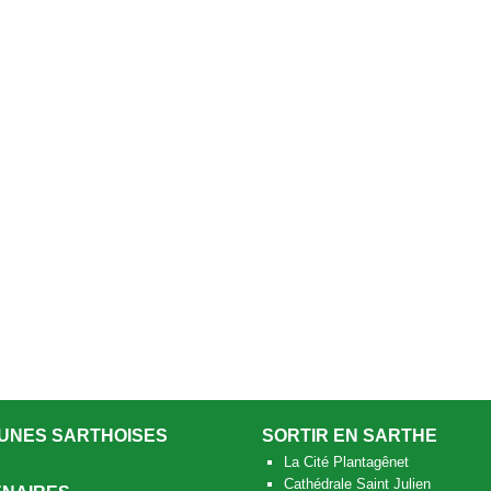
UNES SARTHOISES
SORTIR EN SARTHE
La Cité Plantagênet
Cathédrale Saint Julien