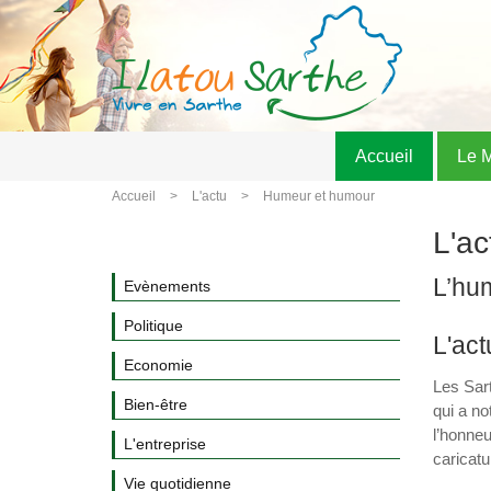
Accueil
Le 
Accueil
L'actu
Humeur et humour
L'ac
L’hu
Evènements
Politique
L'act
Economie
Les Sart
Bien-être
qui a no
l’honneu
L'entreprise
caricatu
Vie quotidienne