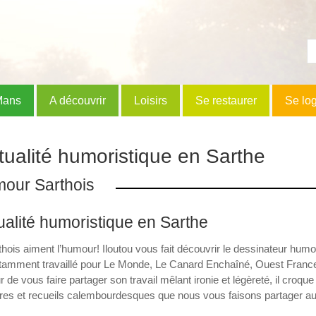
Mans
A découvrir
Loisirs
Se restaurer
Se lo
tualité humoristique en Sarthe
mour Sarthois
ualité humoristique en Sarthe
hois aiment l’humour! Iloutou vous fait découvrir le dessinateur humo
tamment travaillé pour Le Monde, Le Canard Enchaîné, Ouest France e
r de vous faire partager son travail mêlant ironie et légèreté, il croque
res et recueils calembourdesques que nous vous faisons partager au fi