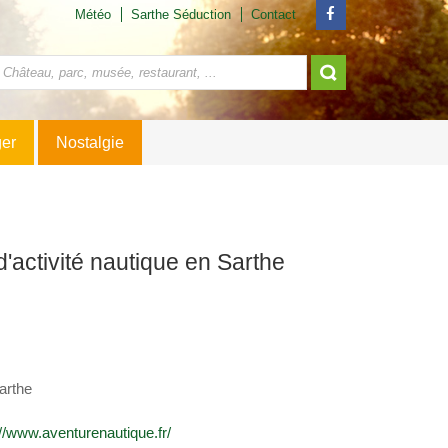
Météo
Sarthe Séduction
Contact
ger
Nostalgie
'activité nautique en Sarthe
arthe
://www.aventurenautique.fr/