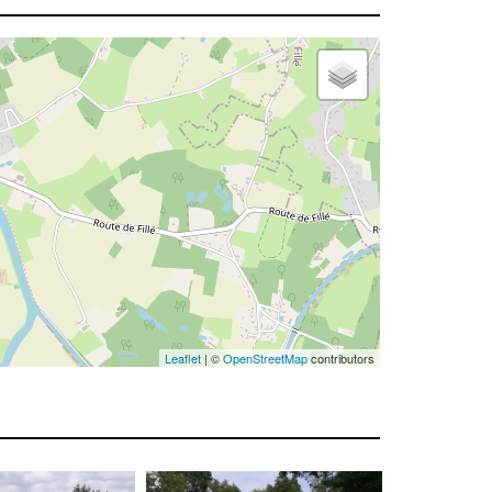
Leaflet
| ©
OpenStreetMap
contributors