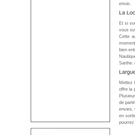
envie.
La Loc
Et si vo
vous soy
Cette a
moments.
bien ent
Nautique
Sarthe. 
Largue
Mettez 
offre la
Plusieur
de parti
envies. 
en sort
pourrez 