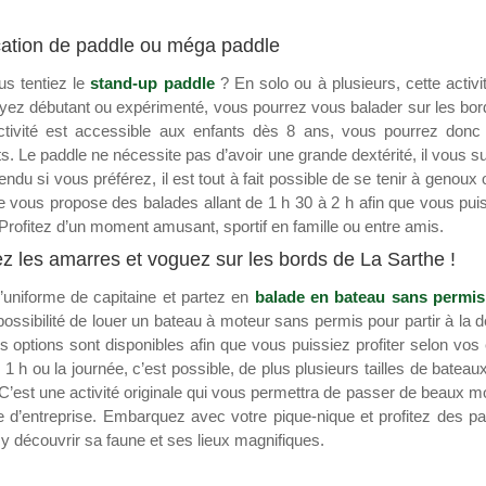
ation de paddle ou méga paddle
us tentiez le
stand-up paddle
? En solo ou à plusieurs, cette activit
ez débutant ou expérimenté, vous pourrez vous balader sur les bords
ctivité est accessible aux enfants dès 8 ans, vous pourrez donc 
 Le paddle ne nécessite pas d’avoir une grande dextérité, il vous suf
endu si vous préférez, il est tout à fait possible de se tenir à genou
 vous propose des balades allant de 1 h 30 à 2 h afin que vous puis
Profitez d’un moment amusant, sportif en famille ou entre amis.
z les amarres et voguez sur les bords de La Sarthe !
l’uniforme de capitaine et partez en
balade en bateau sans permis
 possibilité de louer un bateau à moteur sans permis pour partir à la d
s options sont disponibles afin que vous puissiez profiter selon vos
r 1 h ou la journée, c’est possible, de plus plusieurs tailles de batea
C’est une activité originale qui vous permettra de passer de beaux 
ie d’entreprise. Embarquez avec votre pique-nique et profitez des
y découvrir sa faune et ses lieux magnifiques.