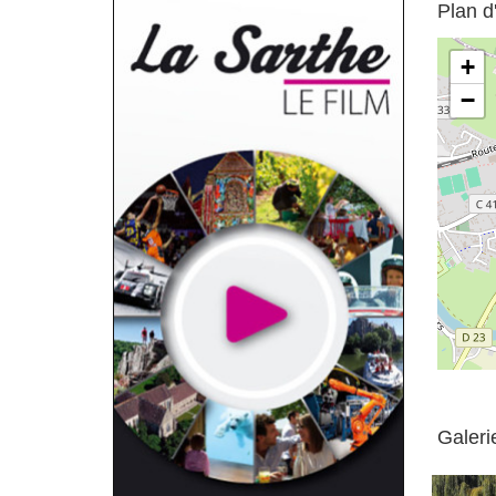
Plan d
+
−
Galeri