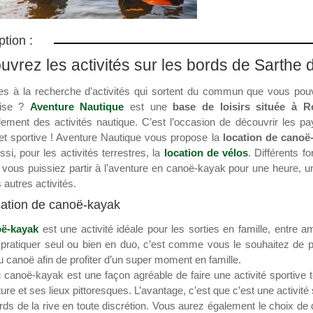
ption :
vrez les activités sur les bords de Sarthe
es à la recherche d’activités qui sortent du commun que vous pouv
prise ?
Aventure Nautique
est une
base de loisirs située à R
alement des activités nautique. C’est l’occasion de découvrir les 
 et sportive ! Aventure Nautique vous propose la
location de canoë
si, pour les activités terrestres, la
location de vélos
. Différents fo
 vous puissiez partir à l’aventure en canoë-kayak pour une heure, u
 autres activités.
ation de canoë-kayak
ë-kayak
est une activité idéale pour les sorties en famille, entre a
pratiquer seul ou bien en duo, c’est comme vous le souhaitez de plu
u canoë afin de profiter d’un super moment en famille.
 canoë-kayak est une façon agréable de faire une activité sportive 
ture et ses lieux pittoresques. L’avantage, c’est que c’est une activit
ds de la rive en toute discrétion. Vous aurez également le choix de 