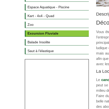
Espace Aquatique - Piscine
Descri
Kart - 4x4 - Quad
Décou
Zoo
Vous êt
Excursion Fluviale
l’entre
Balade Insolite
princip
ludique
Saut à l'élastique
mais aus
afin que
avec les
La Loc
Le
cano
peut se 
milieu d
Faire du
belle na
des abor