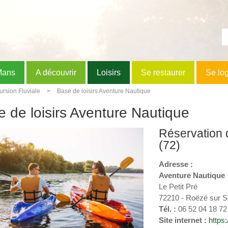
Mans
A découvrir
Loisirs
Se restaurer
Se lo
ursion Fluviale
Base de loisirs Aventure Nautique
 de loisirs Aventure Nautique
Réservation d
(72)
Adresse :
Aventure Nautique
Le Petit Pré
72210 - Roëzé sur S
Tél. :
06 52 04 18 72
Site internet :
https