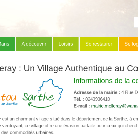
Mans
A découvrir
Loisirs
Se restaurer
Se lo
eray : Un Village Authentique au C
Informations de l
Adresse de la mairie :
4 Rue D
Tél. :
0243936410
E-mail :
mairie.melleray@wanad
 est un charmant village situé dans le département de la Sarthe, à 
verdoyant, ce village offre une évasion parfaite pour ceux qui cherc
 des commodités urbaines.