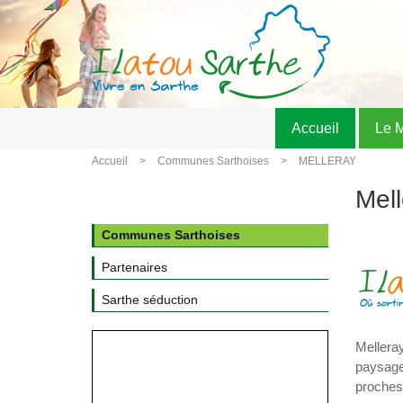
Accueil
Le 
Accueil
Communes Sarthoises
MELLERAY
Mell
Communes Sarthoises
Partenaires
Sarthe séduction
Melleray
paysage 
proches