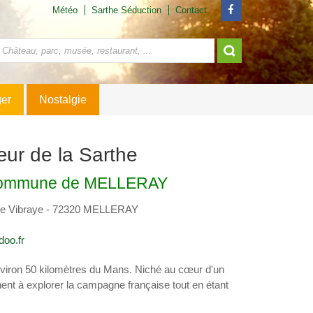
Météo
Sarthe Séduction
Contact
ger
Nostalgie
œur de la Sarthe
a commune de MELLERAY
e Vibraye - 72320 MELLERAY
oo.fr
environ 50 kilomètres du Mans. Niché au cœur d'un
hent à explorer la campagne française tout en étant