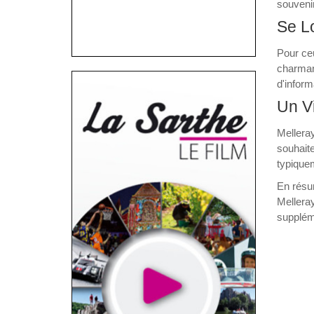
souveni
Se Lo
Pour ceu
charmant
d'inform
Un Vi
Melleray
souhaite
typiquem
En résum
Melleray
suppléme