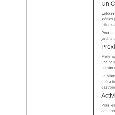
Un C
Entouré 
idéales 
pittores
Pour ceu
jardins 
Prox
Melleray
une heu
nombre
Le Mans
chère t
gastron
Activ
Pour les
des sort