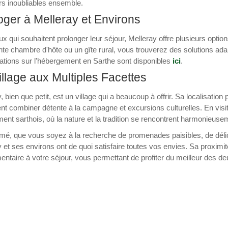
rs inoubliables ensemble.
ger à Melleray et Environs
x qui souhaitent prolonger leur séjour, Melleray offre plusieurs opt
e chambre d'hôte ou un gîte rural, vous trouverez des solutions ada
ations sur l'hébergement en Sarthe sont disponibles
ici
.
llage aux Multiples Facettes
, bien que petit, est un village qui a beaucoup à offrir. Sa localisation 
nt combiner détente à la campagne et excursions culturelles. En visit
ent sarthois, où la nature et la tradition se rencontrent harmonieuse
é, que vous soyez à la recherche de promenades paisibles, de délices 
 et ses environs ont de quoi satisfaire toutes vos envies. Sa proximi
ntaire à votre séjour, vous permettant de profiter du meilleur des 