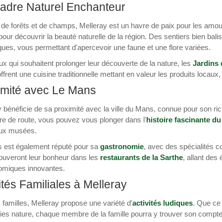
adre Naturel Enchanteur
de forêts et de champs, Melleray est un havre de paix pour les amou
pour découvrir la beauté naturelle de la région. Des sentiers bien b
ques, vous permettant d'apercevoir une faune et une flore variées.
x qui souhaitent prolonger leur découverte de la nature, les
Jardins
offrent une cuisine traditionnelle mettant en valeur les produits locaux
imité avec Le Mans
 bénéficie de sa proximité avec la ville du Mans, connue pour son ric
re de route, vous pouvez vous plonger dans l'
histoire fascinante d
ux musées.
 est également réputé pour sa
gastronomie
, avec des spécialités 
rouveront leur bonheur dans les
restaurants de la Sarthe
, allant des
omiques innovantes.
ités Familiales à Melleray
 familles, Melleray propose une variété d'
activités ludiques
. Que ce 
ies nature, chaque membre de la famille pourra y trouver son compte.