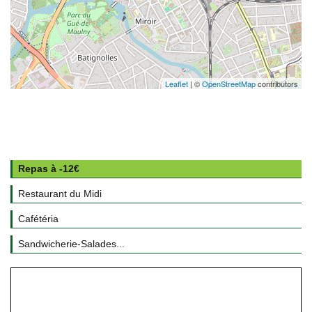
Leaflet
| ©
OpenStreetMap
contributors
Repas à -12€
Restaurant du Midi
Cafétéria
Sandwicherie-Salades...