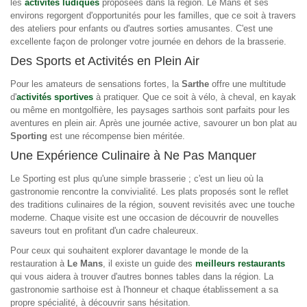
les
activités ludiques
proposées dans la région. Le Mans et ses
environs regorgent d'opportunités pour les familles, que ce soit à travers
des ateliers pour enfants ou d'autres sorties amusantes. C'est une
excellente façon de prolonger votre journée en dehors de la brasserie.
Des Sports et Activités en Plein Air
Pour les amateurs de sensations fortes, la
Sarthe
offre une multitude
d'
activités sportives
à pratiquer. Que ce soit à vélo, à cheval, en kayak
ou même en montgolfière, les paysages sarthois sont parfaits pour les
aventures en plein air. Après une journée active, savourer un bon plat au
Sporting
est une récompense bien méritée.
Une Expérience Culinaire à Ne Pas Manquer
Le Sporting est plus qu'une simple brasserie ; c'est un lieu où la
gastronomie rencontre la convivialité. Les plats proposés sont le reflet
des traditions culinaires de la région, souvent revisités avec une touche
moderne. Chaque visite est une occasion de découvrir de nouvelles
saveurs tout en profitant d'un cadre chaleureux.
Pour ceux qui souhaitent explorer davantage le monde de la
restauration à
Le Mans
, il existe un guide des
meilleurs restaurants
qui vous aidera à trouver d'autres bonnes tables dans la région. La
gastronomie sarthoise est à l'honneur et chaque établissement a sa
propre spécialité, à découvrir sans hésitation.