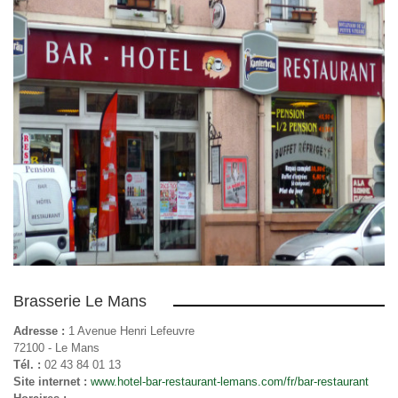
Brasserie Le Mans
Adresse :
1 Avenue Henri Lefeuvre
72100 - Le Mans
Tél. :
02 43 84 01 13
Site internet :
www.hotel-bar-restaurant-lemans.com/fr/bar-restaurant