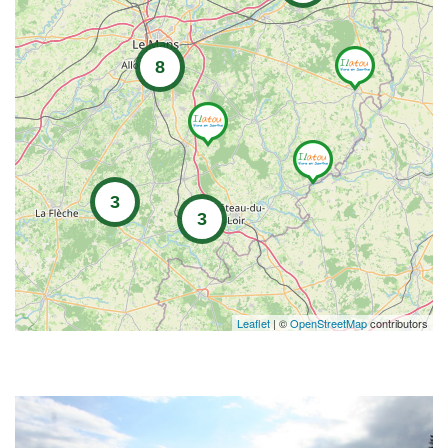
8
3
3
Leaflet
| ©
OpenStreetMap
contributors