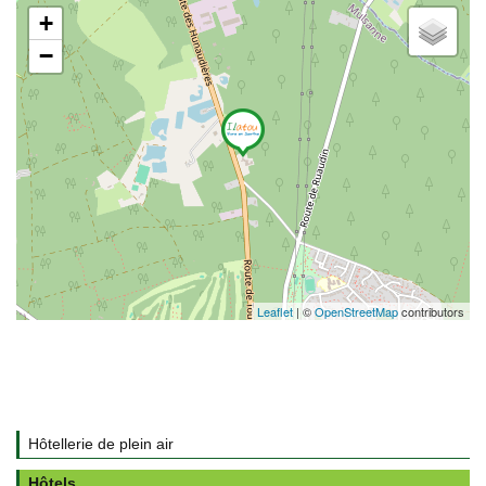
+
−
Leaflet
| ©
OpenStreetMap
contributors
Hôtellerie de plein air
Hôtels