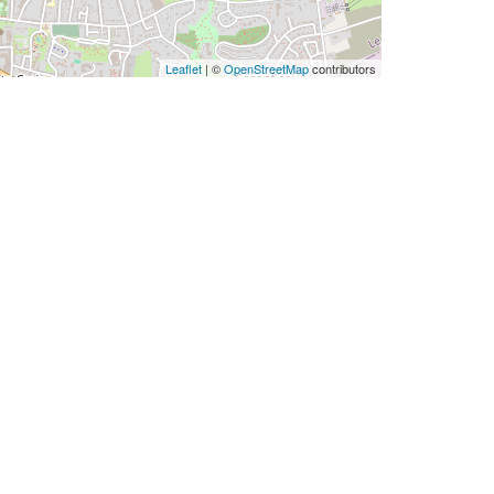
Leaflet
| ©
OpenStreetMap
contributors