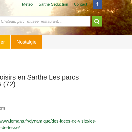
Météo
Sarthe Séduction
Contact
ger
Nostalgie
oisirs en Sarthe Les parcs
 (72)
orn
//www.lemans.fr/dynamique/des-idees-de-visite/les-
c-de-tesse/