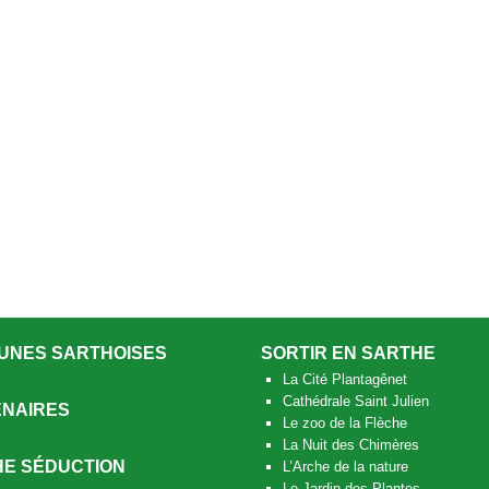
UNES SARTHOISES
SORTIR EN SARTHE
La Cité Plantagênet
Cathédrale Saint Julien
NAIRES
Le zoo de la Flèche
La Nuit des Chimères
E SÉDUCTION
L’Arche de la nature
Le Jardin des Plantes