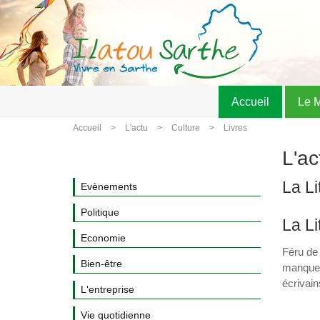
Accueil
Le 
Accueil
L'actu
Culture
Livres
L'act
La Li
Evènements
Politique
La Li
Economie
Féru de 
Bien-être
manquer.
écrivain
L'entreprise
Vie quotidienne