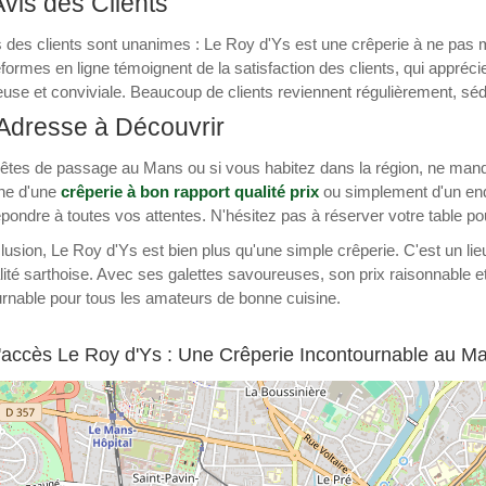
vis des Clients
s des clients sont unanimes : Le Roy d'Ys est une crêperie à ne pa
eformes en ligne témoignent de la satisfaction des clients, qui appréci
use et conviviale. Beaucoup de clients reviennent régulièrement, sédu
Adresse à Découvrir
 êtes de passage au Mans ou si vous habitez dans la région, ne manq
he d'une
crêperie à bon rapport qualité prix
ou simplement d'un end
pondre à toutes vos attentes. N'hésitez pas à réserver votre table pou
usion, Le Roy d'Ys est bien plus qu'une simple crêperie. C'est un lieu 
alité sarthoise. Avec ses galettes savoureuses, son prix raisonnable 
rnable pour tous les amateurs de bonne cuisine.
'accès Le Roy d'Ys : Une Crêperie Incontournable au M