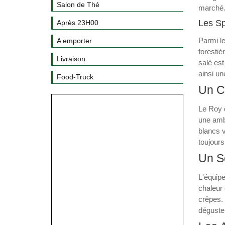
Salon de Thé
marché.
Les Sp
Après 23H00
Parmi le
A emporter
forestiè
Livraison
salé est
ainsi un
Food-Truck
Un C
Le Roy d
une ambi
blancs 
toujours
Un Se
L'équipe
chaleur 
crêpes. 
déguster