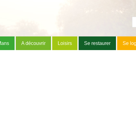
Mans
A découvrir
Loisirs
Se restaurer
Se lo