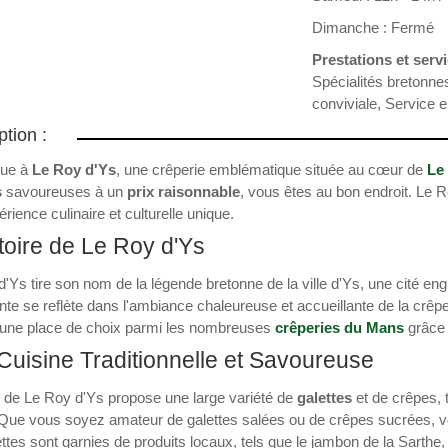
Dimanche : Fermé
Prestations et servi
Spécialités bretonne
conviviale, Service 
ption :
nue à
Le Roy d'Ys
, une crêperie emblématique située au cœur de
Le
s
savoureuses à un
prix raisonnable
, vous êtes au bon endroit. Le R
rience culinaire et culturelle unique.
toire de Le Roy d'Ys
'Ys tire son nom de la légende bretonne de la ville d'Ys, une cité en
te se reflète dans l'ambiance chaleureuse et accueillante de la crêpe
e une place de choix parmi les nombreuses
crêperies du Mans
grâce
uisine Traditionnelle et Savoureuse
e de Le Roy d'Ys propose une large variété de
galettes
et de crêpes, 
. Que vous soyez amateur de galettes salées ou de crêpes sucrées, v
ttes sont garnies de produits locaux, tels que le jambon de la Sarthe,