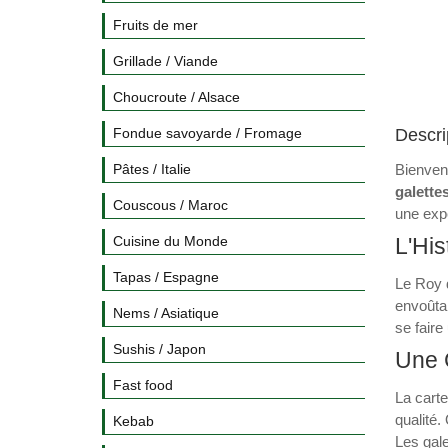
Fruits de mer
Grillade / Viande
Choucroute / Alsace
Fondue savoyarde / Fromage
Descri
Pâtes / Italie
Bienve
galette
Couscous / Maroc
une expé
Cuisine du Monde
L'His
Tapas / Espagne
Le Roy d
envoûtan
Nems / Asiatique
se fair
Sushis / Japon
Une C
Fast food
La cart
qualité
Kebab
Les gale