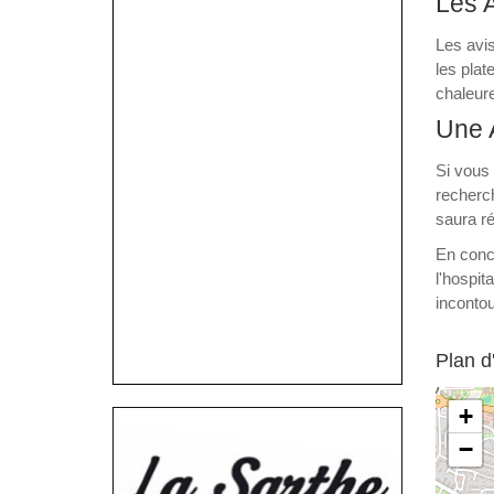
Les A
Les avi
les plat
chaleure
Une 
Si vous
recherc
saura ré
En concl
l'hospit
incontou
Plan d
+
−