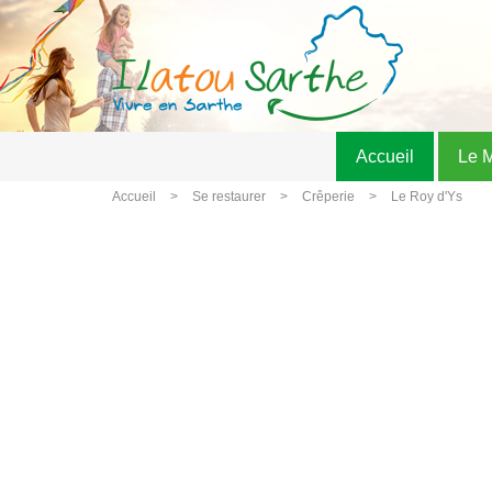
Accueil
Le 
Accueil
Se restaurer
Crêperie
Le Roy d'Ys