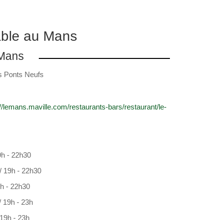
able au Mans
 Mans
s Ponts Neufs
://lemans.maville.com/restaurants-bars/restaurant/le-
9h - 22h30
 / 19h - 22h30
9h - 22h30
/ 19h - 23h
 19h - 23h