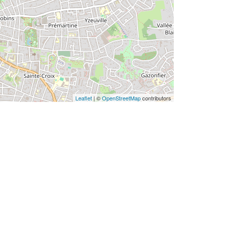
Leaflet
| ©
OpenStreetMap
contributors