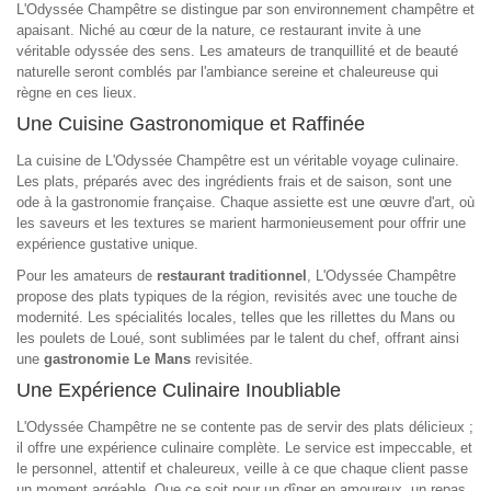
L'Odyssée Champêtre se distingue par son environnement champêtre et
apaisant. Niché au cœur de la nature, ce restaurant invite à une
véritable odyssée des sens. Les amateurs de tranquillité et de beauté
naturelle seront comblés par l'ambiance sereine et chaleureuse qui
règne en ces lieux.
Une Cuisine Gastronomique et Raffinée
La cuisine de L'Odyssée Champêtre est un véritable voyage culinaire.
Les plats, préparés avec des ingrédients frais et de saison, sont une
ode à la gastronomie française. Chaque assiette est une œuvre d'art, où
les saveurs et les textures se marient harmonieusement pour offrir une
expérience gustative unique.
Pour les amateurs de
restaurant traditionnel
, L'Odyssée Champêtre
propose des plats typiques de la région, revisités avec une touche de
modernité. Les spécialités locales, telles que les rillettes du Mans ou
les poulets de Loué, sont sublimées par le talent du chef, offrant ainsi
une
gastronomie Le Mans
revisitée.
Une Expérience Culinaire Inoubliable
L'Odyssée Champêtre ne se contente pas de servir des plats délicieux ;
il offre une expérience culinaire complète. Le service est impeccable, et
le personnel, attentif et chaleureux, veille à ce que chaque client passe
un moment agréable. Que ce soit pour un dîner en amoureux, un repas