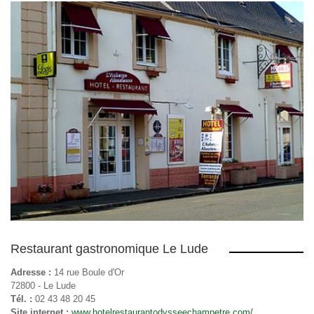
Restaurant gastronomique Le Lude
Adresse :
14 rue Boule d'Or
72800 - Le Lude
Tél. :
02 43 48 20 45
Site internet :
www.hotelrestaurantodysseechampetre.com/