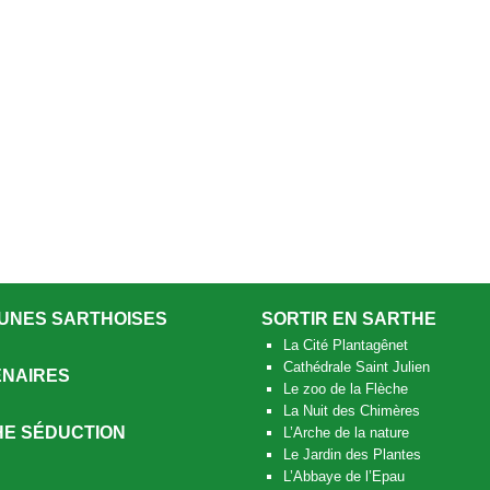
UNES SARTHOISES
SORTIR EN SARTHE
La Cité Plantagênet
Cathédrale Saint Julien
NAIRES
Le zoo de la Flèche
La Nuit des Chimères
E SÉDUCTION
L’Arche de la nature
Le Jardin des Plantes
L’Abbaye de l’Epau