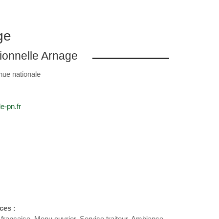
ge
tionnelle Arnage
nue nationale
e-pn.fr
ces :
e française, Menu ouvrier, Service traiteur, Ambiance