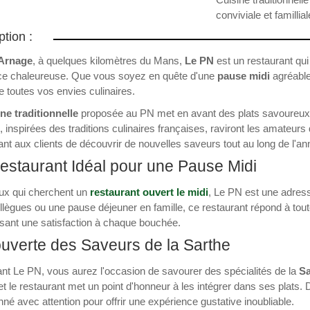
conviviale et famillial
ption :
Arnage
, à quelques kilomètres du Mans,
Le PN
est un restaurant qui
e chaleureuse. Que vous soyez en quête d'une
pause midi
agréable
re toutes vos envies culinaires.
ne traditionnelle
proposée au PN met en avant des plats savoureux, p
, inspirées des traditions culinaires françaises, raviront les amateu
nt aux clients de découvrir de nouvelles saveurs tout au long de l'an
estaurant Idéal pour une Pause Midi
ux qui cherchent un
restaurant ouvert le midi
, Le PN est une adress
llègues ou une pause déjeuner en famille, ce restaurant répond à tout
sant une satisfaction à chaque bouchée.
uverte des Saveurs de la Sarthe
ant Le PN, vous aurez l'occasion de savourer des spécialités de la
Sa
 et le restaurant met un point d'honneur à les intégrer dans ses plat
nné avec attention pour offrir une expérience gustative inoubliable.