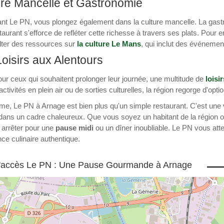
ure Mancelle et Gastronomie
ant Le PN, vous plongez également dans la culture mancelle. La gast
staurant s'efforce de refléter cette richesse à travers ses plats. Pour e
lter des ressources sur
la culture Le Mans
, qui inclut des événemen
oisirs aux Alentours
our ceux qui souhaitent prolonger leur journée, une multitude de
loisir
activités en plein air ou de sorties culturelles, la région regorge d'opt
, Le PN à Arnage est bien plus qu'un simple restaurant. C'est une vér
ans un cadre chaleureux. Que vous soyez un habitant de la région o
 arrêter pour une
pause midi
ou un dîner inoubliable. Le PN vous att
ce culinaire authentique.
d'accès Le PN : Une Pause Gourmande à Arnage