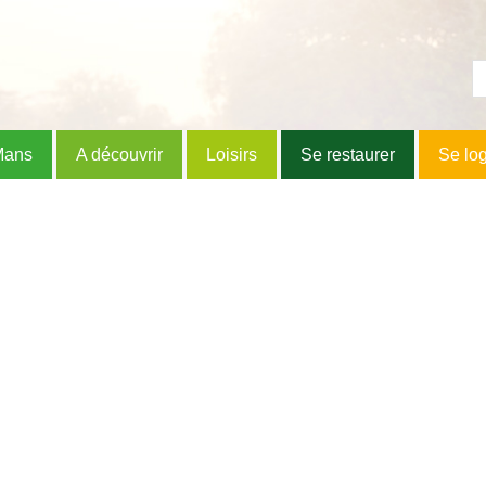
Mans
A découvrir
Loisirs
Se restaurer
Se lo