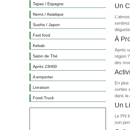
Tapas / Espagne
Un Ca
Nems / Asiatique
L'atmosp
sentirez
Sushis / Japon
dégustat
Fast food
À Pro
Kebab
Après un
Salon de Thé
région ?
des mon
Après 23H00
Activ
A emporter
En plus 
Livraison
sorties 
dans la 
Food-Truck
Un L
Le PN fa
son pers