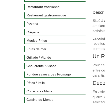
Restaurant traditionnel
Descri
Restaurant gastronomique
Situé à
Pizzeria
ambianc
satisfai
Crêperie
La
cuisi
Moules-Frites
recettes
permetta
Fruits de mer
Un R
Grillade / Viande
Pour ce
Choucroute / Alsace
entre co
Fondue savoyarde / Fromage
garantis
Déco
Pâtes / Italie
Couscous / Maroc
En visit
qualité,
Cuisine du Monde
sélectio