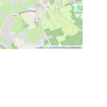
Leaflet
| ©
OpenStreetMap
contributors