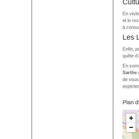
Cult
En visit
et le re
à consu
Les L
Enfin, p
quête d'
En somme
Sarthe
d
de vous
expérien
Plan 
+
−