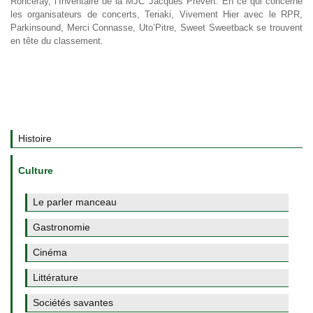
Ronceray, l’Inventaire de la MJC Jacques Prévert. En ce qui concerne
les organisateurs de concerts, Teriaki, Vivement Hier avec le RPR,
Parkinsound, Merci Connasse, Uto’Pitre, Sweet Sweetback se trouvent
en tête du classement.
Histoire
Culture
Le parler manceau
Gastronomie
Cinéma
Littérature
Sociétés savantes