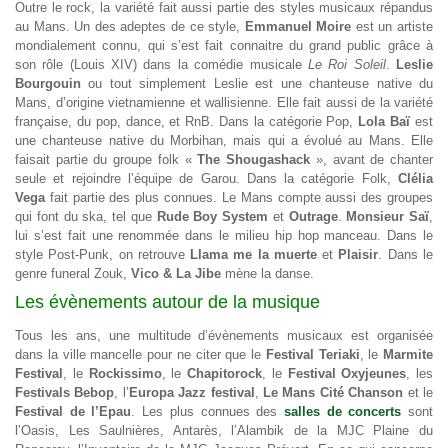
Outre le rock, la variété fait aussi partie des styles musicaux répandus
au Mans. Un des adeptes de ce style,
Emmanuel Moire
est un artiste
mondialement connu, qui s’est fait connaitre du grand public grâce à
son rôle (Louis XIV) dans la comédie musicale
Le Roi Soleil
.
Leslie
Bourgouin
ou tout simplement Leslie est une chanteuse native du
Mans, d’origine vietnamienne et wallisienne. Elle fait aussi de la variété
française, du pop, dance, et RnB. Dans la catégorie Pop,
Lola Baï
est
une chanteuse native du Morbihan, mais qui a évolué au Mans. Elle
faisait partie du groupe folk «
The Shougashack
», avant de chanter
seule et rejoindre l’équipe de Garou. Dans la catégorie Folk,
Clélia
Vega
fait partie des plus connues. Le Mans compte aussi des groupes
qui font du ska, tel que
Rude Boy System
et
Outrage
.
Monsieur Saï
,
lui s’est fait une renommée dans le milieu hip hop manceau. Dans le
style Post-Punk, on retrouve
Llama me la muerte
et
Plaisir
. Dans le
genre funeral Zouk,
Vico & La Jibe
mène la danse.
Les évènements autour de la musique
Tous les ans, une multitude d’évènements musicaux est organisée
dans la ville mancelle pour ne citer que le
Festival Teriaki
, le
Marmite
Festival
, le
Rockissimo
, le
Chapitorock
, le
Festival Oxyjeunes
, les
Festivals Bebop
, l’
Europa Jazz festival
,
Le Mans Cité Chanson
et le
Festival de l’Epau
. Les plus connues des
salles de concerts
sont
l’Oasis, Les Saulnières, Antarès, l’Alambik de la MJC Plaine du