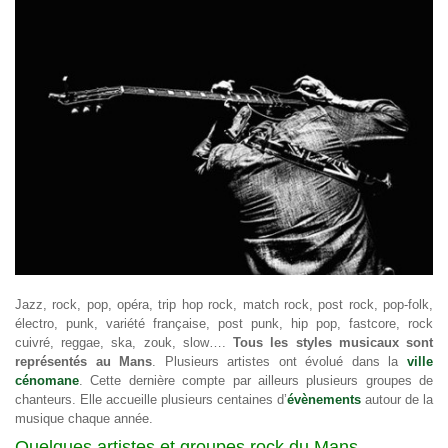
Jazz, rock, pop, opéra, trip hop rock, match rock, post rock, pop-folk,
électro, punk, variété française, post punk, hip pop, fastcore, rock
cuivré, reggae, ska, zouk, slow….
Tous les styles musicaux sont
représentés au Mans
. Plusieurs artistes ont évolué dans la
ville
cénomane
. Cette dernière compte par ailleurs plusieurs groupes de
chanteurs. Elle accueille plusieurs centaines d’
évènements
autour de la
musique chaque année.
Quelques artistes et groupes rock du Mans