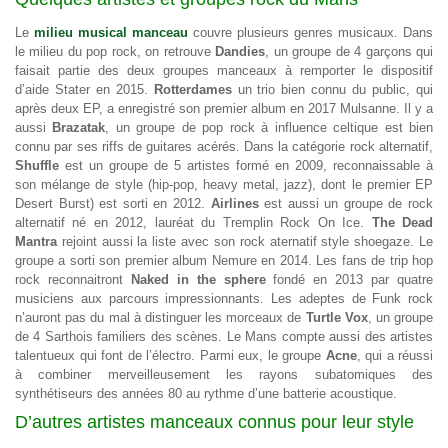
Le
milieu musical manceau
couvre plusieurs genres musicaux. Dans
le milieu du pop rock, on retrouve
Dandies
, un groupe de 4 garçons qui
faisait partie des deux groupes manceaux à remporter le dispositif
d’aide Stater en 2015.
Rotterdames
un trio bien connu du public, qui
après deux EP, a enregistré son premier album en 2017 Mulsanne. Il y a
aussi
Brazatak
, un groupe de pop rock à influence celtique est bien
connu par ses riffs de guitares acérés. Dans la catégorie rock alternatif,
Shuffle
est un groupe de 5 artistes formé en 2009, reconnaissable à
son mélange de style (hip-pop, heavy metal, jazz), dont le premier EP
Desert Burst) est sorti en 2012.
Airlines
est aussi un groupe de rock
alternatif né en 2012, lauréat du Tremplin Rock On Ice.
The Dead
Mantra
rejoint aussi la liste avec son rock aternatif style shoegaze. Le
groupe a sorti son premier album Nemure en 2014. Les fans de trip hop
rock reconnaitront
Naked in the sphere
fondé en 2013 par quatre
musiciens aux parcours impressionnants. Les adeptes de Funk rock
n’auront pas du mal à distinguer les morceaux de
Turtle Vox
, un groupe
de 4 Sarthois familiers des scènes. Le Mans compte aussi des artistes
talentueux qui font de l’électro. Parmi eux, le groupe
Acne
, qui a réussi
à combiner merveilleusement les rayons subatomiques des
synthétiseurs des années 80 au rythme d’une batterie acoustique.
D’autres artistes manceaux connus pour leur style